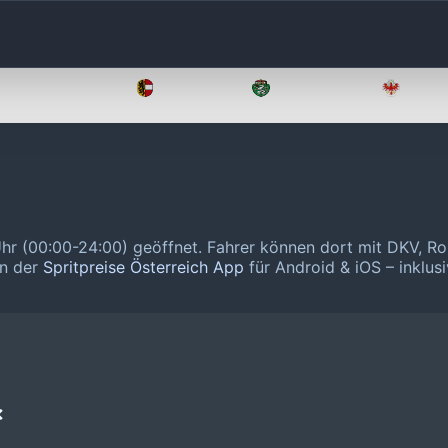
Oberösterreich
Salzburg
Steiermark
Tirol
Uhr (00:00-24:00) geöffnet.
Fahrer können dort mit DKV, R
in der
Spritpreise Österreich App
für Android & iOS – inklusi
❌