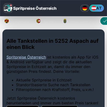
Spritpreise Österreich
AT
Burgenland
Kärnten
Niederösterreich
Alle Tankstellen in 5252 Aspach auf
einen Blick
Spritpreise Österreich
ist kostenlos als App für iOS
& Android verfügbar und zeigt dir die aktuellen
Spritpreise in Echtzeit an, damit du immer den
günstigsten Preis findest. Deine Vorteile:
Aktuelle Spritpreise in Echtzeit
Standortbasierte Suche nach Tankstellen
Filteroptionen nach Kraftstoff, Preis, u.v.m.!
Jetzt Spritpreise Österreich kostenlos
herunterladen und immer zum besten Preis tanken!