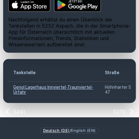
Nachfolgend erhältst du einen Überblick der
Tankstellen in 5252 Aspach, die in der Smartphone-
App für Österreich übersichtlich mit aktuellen
Preisinformationen, Trends, Statistiken und
Wissenswertem aufbereitet sind:
Tankstelle
Straße
Genol Lagerhaus Innviertel-Traunviertel-
Höhnharter Stra
Urfahr
47
5241
5270
Deutsch (DE)
/
English (EN)