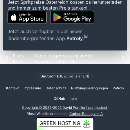
Jetzt Spritpreise Österreich kostenlos herunterladen
und immer zum besten Preis tanken!
Jetzt auch verfügbar in der neuen,
länderübergreifenden App
Petroly.
Franz
Genol Lagerhaus Innviertel-
Rieß
Traunviertel-Urfahr
Deutsch (DE)
/
English (EN)
Kontakt
Impressum
Datenschutz
Nutzungsbedingungen
Petroly
GitHub
npm
Copyright © 2022-2026 David Pertiller | pertiller.tech
Diese Website erreicht ein
Carbon Rating von A
.