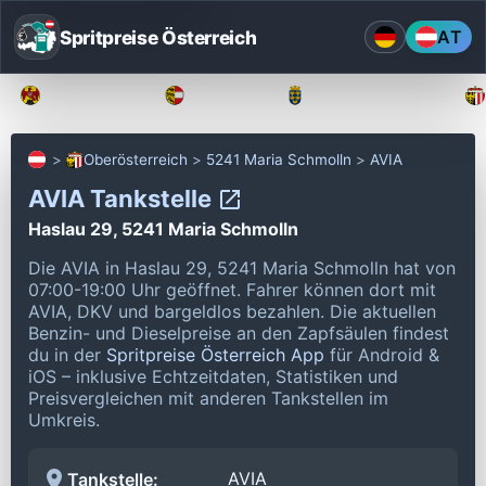
Spritpreise Österreich
AT
Burgenland
Kärnten
Niederösterreich
Oberösterreich
5241 Maria Schmolln
AVIA
AVIA Tankstelle
Haslau 29, 5241 Maria Schmolln
Die AVIA in Haslau 29, 5241 Maria Schmolln hat von
07:00-19:00 Uhr geöffnet.
Fahrer können dort mit
AVIA, DKV und bargeldlos bezahlen.
Die aktuellen
Benzin- und Dieselpreise an den Zapfsäulen findest
du in der
Spritpreise Österreich App
für Android &
iOS – inklusive Echtzeitdaten, Statistiken und
Preisvergleichen mit anderen Tankstellen im
Umkreis.
AVIA
Tankstelle: