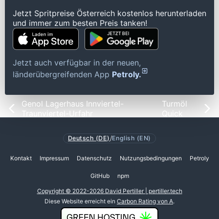
Jetzt Spritpreise Österreich kostenlos herunterladen
und immer zum besten Preis tanken!
Jetzt auch verfügbar in der neuen,
länderübergreifenden App
Petroly.
Genol Lagerhaus Innviertel-
Turmöl
Traunviertel-Urfahr
Quick
Deutsch (DE)
/
English (EN)
Kontakt
Impressum
Datenschutz
Nutzungsbedingungen
Petroly
GitHub
npm
Copyright © 2022-2026 David Pertiller | pertiller.tech
Diese Website erreicht ein
Carbon Rating von A
.