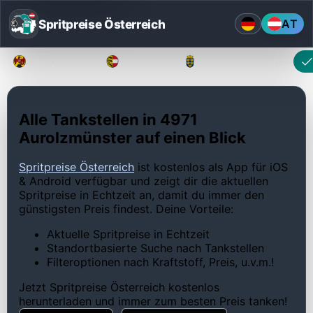
Spritpreise Österreich
AT
Burgenland
Kärnten
Niederösterreich
Alle Tankstellen in 4971
Aurolzmünster auf einen Blick
Spritpreise Österreich
ist kostenlos als App für iOS
& Android verfügbar und zeigt dir die aktuellen
Spritpreise in Echtzeit an, damit du immer den
günstigsten Preis findest. Deine Vorteile:
Aktuelle Spritpreise in Echtzeit
Standortbasierte Suche nach Tankstellen
Filteroptionen nach Kraftstoff, Preis, u.v.m.!
Jetzt Spritpreise Österreich kostenlos
herunterladen und immer zum besten Preis tanken!