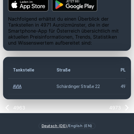
Nachfolgend erhältst du einen Überblick der
Tankstellen in 4971 Aurolzmünster, die in der
Smartphone-App für Österreich übersichtlich mit
aktuellen Preisinformationen, Trends, Statistiken
und Wissenswertem aufbereitet sind:
Tankstelle
Straße
PLZ
AVIA
Schärdinger Straße 22
4971
4963
4973
Deutsch (DE)
/
English (EN)