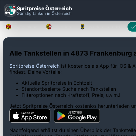
Spritpreise Österreich
Günstig tanken in Österreich
Burgenland
Kärnten
Niederösterreich
Alle Tankstellen in 4873 Frankenburg 
Spritpreise Österreich
ist kostenlos als App für iOS & A
findest. Deine Vorteile:
Aktuelle Spritpreise in Echtzeit
Standortbasierte Suche nach Tankstellen
Filteroptionen nach Kraftstoff, Preis, u.v.m.!
Jetzt Spritpreise Österreich kostenlos herunterladen 
Nachfolgend erhältst du einen Überblick der Tankstell