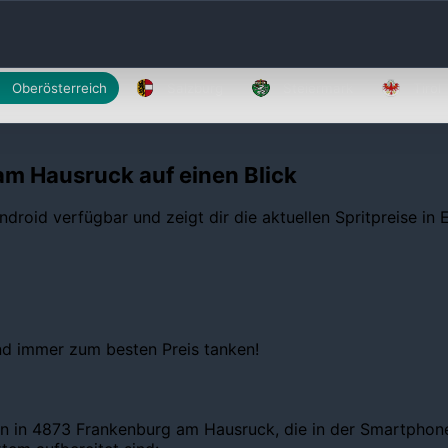
Oberösterreich
Salzburg
Steiermark
Tirol
am Hausruck auf einen Blick
ndroid verfügbar und zeigt dir die aktuellen Spritpreise in
und immer zum besten Preis tanken!
en in 4873 Frankenburg am Hausruck, die in der Smartphone-