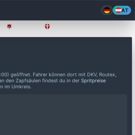
AT
Vorarlberg
Wien
:00) geöffnet.
Fahrer können dort mit DKV, Routex,
 an den Zapfsäulen findest du in der
Spritpreise
en im Umkreis.