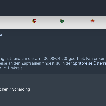
Oberösterreich
Salzburg
Steiermark
Tirol
NI
ding hat rund um die Uhr (00:00-24:00) geöffnet.
Fahrer kön
reise an den Zapfsäulen findest du in der
Spritpreise Österr
n im Umkreis.
rchen / Schärding
❌