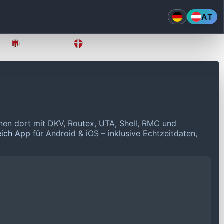
AT
Vorarlberg
Wien
nen dort mit DKV, Routex, UTA, Shell, RMC und
eich App
für Android & iOS – inklusive Echtzeitdaten,