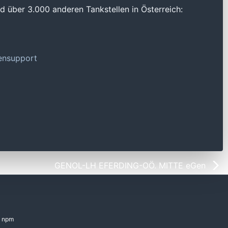
 über 3.000 anderen Tankstellen in Österreich:
tensupport
GENOL-LH EFERDING-OÖ. MITTE eGen
npm