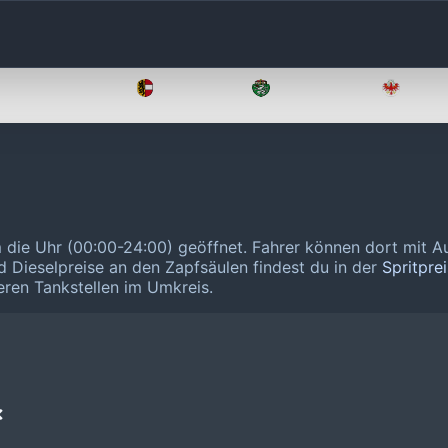
Oberösterreich
Salzburg
Steiermark
Tirol
m die Uhr (00:00-24:00) geöffnet.
Fahrer können dort mit A
d Dieselpreise an den Zapfsäulen findest du in der
Spritpre
eren Tankstellen im Umkreis.
❌