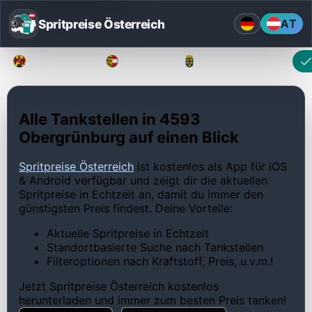
Spritpreise Österreich
AT
Burgenland
Kärnten
Niederösterreich
Alle Tankstellen in 4593
Obergrünburg auf einen Blick
Spritpreise Österreich
ist kostenlos als App für iOS
& Android verfügbar und zeigt dir die aktuellen
Spritpreise in Echtzeit an, damit du immer den
günstigsten Preis findest. Deine Vorteile:
Aktuelle Spritpreise in Echtzeit
Standortbasierte Suche nach Tankstellen
Filteroptionen nach Kraftstoff, Preis, u.v.m.!
Jetzt Spritpreise Österreich kostenlos
herunterladen und immer zum besten Preis tanken!