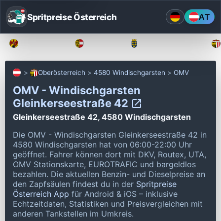
Spritpreise Österreich
AT
Burgenland
Kärnten
Niederösterreich
Oberösterreich
4580 Windischgarsten
OMV
OMV - Windischgarsten
Gleinkerseestraße 42
Gleinkerseestraße 42, 4580 Windischgarsten
Die OMV - Windischgarsten Gleinkerseestraße 42 in
4580 Windischgarsten hat von 06:00-22:00 Uhr
geöffnet.
Fahrer können dort mit DKV, Routex, UTA,
OMV Stationskarte, EUROTRAFIC und bargeldlos
bezahlen.
Die aktuellen Benzin- und Dieselpreise an
den Zapfsäulen findest du in der
Spritpreise
Österreich App
für Android & iOS – inklusive
Echtzeitdaten, Statistiken und Preisvergleichen mit
anderen Tankstellen im Umkreis.