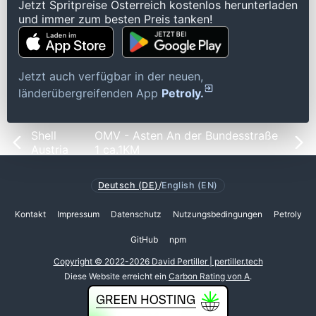
Jetzt Spritpreise Österreich kostenlos herunterladen
und immer zum besten Preis tanken!
Jetzt auch verfügbar in der neuen,
länderübergreifenden App
Petroly.
Shell
OMV - Asten An der Bundesstraße
Austria
1 ca.1KM
Deutsch (DE)
/
English (EN)
Kontakt
Impressum
Datenschutz
Nutzungsbedingungen
Petroly
GitHub
npm
Copyright © 2022-2026 David Pertiller | pertiller.tech
Diese Website erreicht ein
Carbon Rating von A
.