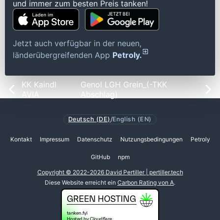
und immer zum besten Preis tanken!
Jetzt auch verfügbar in der neuen,
länderübergreifenden App
Petroly.
KK Kaindl
Genol LGH Grein_(-TKK
AVIA
Abschlag)
Deutsch (DE)
/
English (EN)
Kontakt
Impressum
Datenschutz
Nutzungsbedingungen
Petroly
GitHub
npm
Copyright © 2022-2026 David Pertiller | pertiller.tech
Diese Website erreicht ein
Carbon Rating von A
.