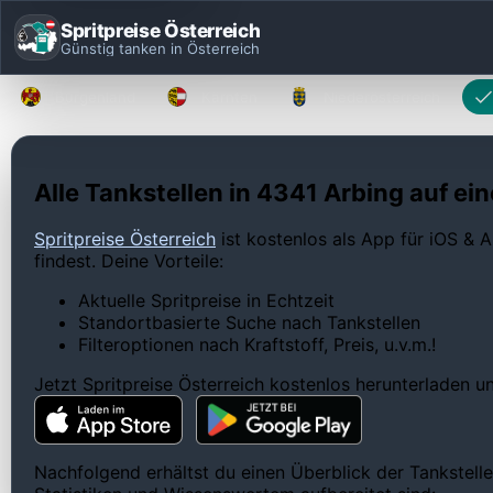
Spritpreise Österreich
Günstig tanken in Österreich
Burgenland
Kärnten
Niederösterreich
Alle Tankstellen in 4341 Arbing auf ein
Spritpreise Österreich
ist kostenlos als App für iOS & A
findest. Deine Vorteile:
Aktuelle Spritpreise in Echtzeit
Standortbasierte Suche nach Tankstellen
Filteroptionen nach Kraftstoff, Preis, u.v.m.!
Jetzt Spritpreise Österreich kostenlos herunterladen 
Nachfolgend erhältst du einen Überblick der Tankstelle