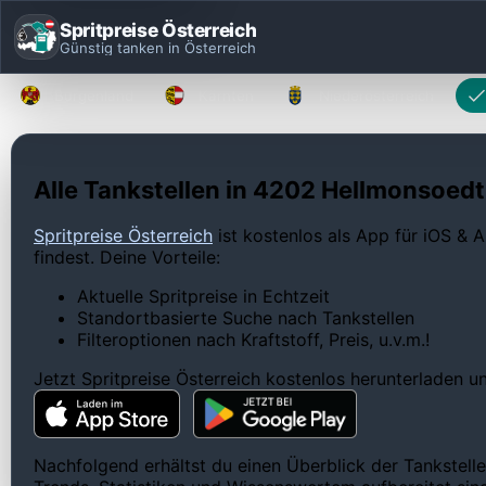
Spritpreise Österreich
Günstig tanken in Österreich
Burgenland
Kärnten
Niederösterreich
Alle Tankstellen in 4202 Hellmonsoedt 
Spritpreise Österreich
ist kostenlos als App für iOS & A
findest. Deine Vorteile:
Aktuelle Spritpreise in Echtzeit
Standortbasierte Suche nach Tankstellen
Filteroptionen nach Kraftstoff, Preis, u.v.m.!
Jetzt Spritpreise Österreich kostenlos herunterladen 
Nachfolgend erhältst du einen Überblick der Tankstelle