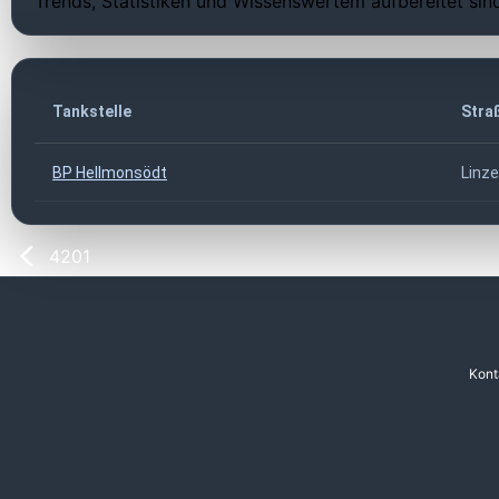
Trends, Statistiken und Wissenswertem aufbereitet sin
Tankstelle
Stra
BP Hellmonsödt
Linze
4201
Kont