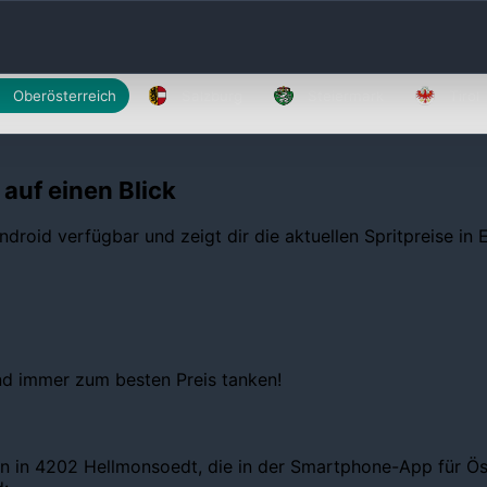
Oberösterreich
Salzburg
Steiermark
Tirol
auf einen Blick
ndroid verfügbar und zeigt dir die aktuellen Spritpreise in
und immer zum besten Preis tanken!
n in 4202 Hellmonsoedt, die in der Smartphone-App für Öste