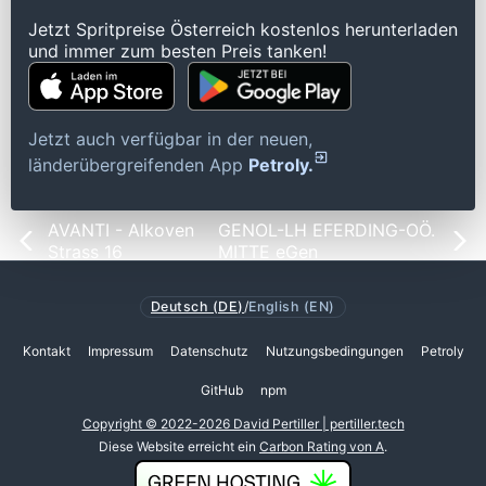
Jetzt Spritpreise Österreich kostenlos herunterladen
und immer zum besten Preis tanken!
Jetzt auch verfügbar in der neuen,
länderübergreifenden App
Petroly.
AVANTI - Alkoven
GENOL-LH EFERDING-OÖ.
Strass 16
MITTE eGen
Deutsch (DE)
/
English (EN)
Kontakt
Impressum
Datenschutz
Nutzungsbedingungen
Petroly
GitHub
npm
Copyright © 2022-2026 David Pertiller | pertiller.tech
Diese Website erreicht ein
Carbon Rating von A
.