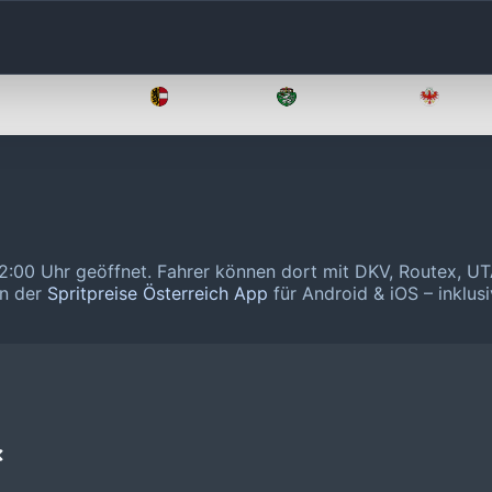
Oberösterreich
Salzburg
Steiermark
Tirol
22:00 Uhr geöffnet.
Fahrer können dort mit DKV, Routex, UT
in der
Spritpreise Österreich App
für Android & iOS – inklusi
❌