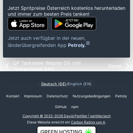
Jetzt Spritpreise Österreich kostenlos herunterladen
und immer zum besten Preis tanken!
Jetzt auch verfügbar in der neuen,
länderübergreifenden App
Petroly.
QP Tankstelle Wagner OG (mit
Genol
Tankautomat 24h)
Deutsch (DE)
/
English (EN)
Kontakt
Impressum
Datenschutz
Nutzungsbedingungen
Petroly
GitHub
npm
Copyright © 2022-2026 David Pertiller | pertiller.tech
Diese Website erreicht ein
Carbon Rating von A
.