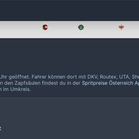
Oberösterreich
Salzburg
Steiermark
Tirol
Uhr geöffnet.
Fahrer können dort mit DKV, Routex, UTA, Sh
an den Zapfsäulen findest du in der
Spritpreise Österreich 
n im Umkreis.
❌