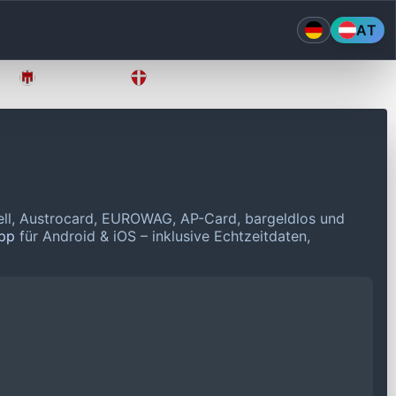
AT
Vorarlberg
Wien
ell, Austrocard, EUROWAG, AP-Card, bargeldlos und
App
für Android & iOS – inklusive Echtzeitdaten,