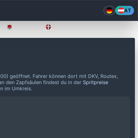
AT
Vorarlberg
Wien
:00) geöffnet.
Fahrer können dort mit DKV, Routex,
 an den Zapfsäulen findest du in der
Spritpreise
en im Umkreis.