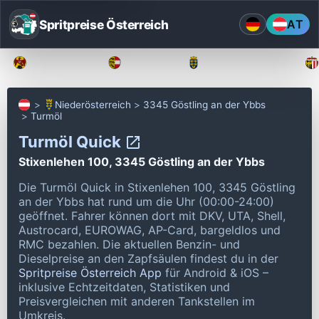
Spritpreise Österreich
AT
Burgenland
Kärnten
Niederösterreich
Niederösterreich
3345 Göstling an der Ybbs
Turmöl
Turmöl Quick
Stixenlehen 100, 3345 Göstling an der Ybbs
Die Turmöl Quick in Stixenlehen 100, 3345 Göstling
an der Ybbs hat rund um die Uhr (00:00-24:00)
geöffnet.
Fahrer können dort mit DKV, UTA, Shell,
Austrocard, EUROWAG, AP-Card, bargeldlos und
RMC bezahlen.
Die aktuellen Benzin- und
Dieselpreise an den Zapfsäulen findest du in der
Spritpreise Österreich App
für Android & iOS –
inklusive Echtzeitdaten, Statistiken und
Preisvergleichen mit anderen Tankstellen im
Umkreis.