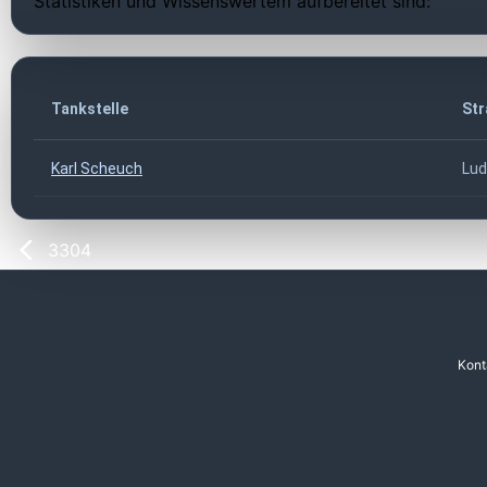
Statistiken und Wissenswertem aufbereitet sind:
Tankstelle
Str
Karl Scheuch
Lud
3304
Kont