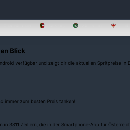
Oberösterreich
Salzburg
Steiermark
Tirol
nen Blick
ndroid verfügbar und zeigt dir die aktuellen Spritpreise in
und immer zum besten Preis tanken!
 in 3311 Zeillern, die in der Smartphone-App für Österreich