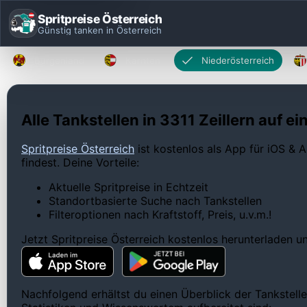
Spritpreise Österreich
Günstig tanken in Österreich
Burgenland
Kärnten
Niederösterreich
Alle Tankstellen in 3311 Zeillern auf ei
Spritpreise Österreich
ist kostenlos als App für iOS & A
findest. Deine Vorteile:
Aktuelle Spritpreise in Echtzeit
Standortbasierte Suche nach Tankstellen
Filteroptionen nach Kraftstoff, Preis, u.v.m.!
Jetzt Spritpreise Österreich kostenlos herunterladen 
Nachfolgend erhältst du einen Überblick der Tankstellen