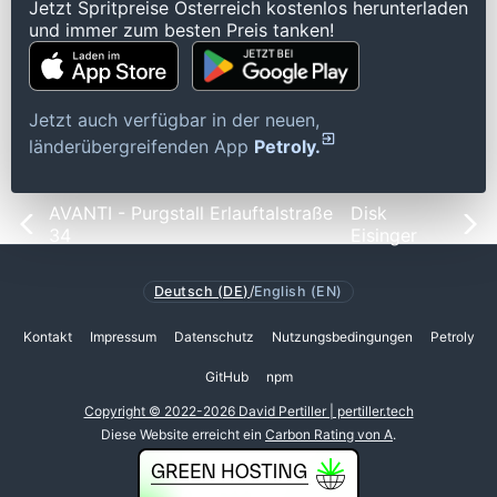
Jetzt Spritpreise Österreich kostenlos herunterladen
und immer zum besten Preis tanken!
Jetzt auch verfügbar in der neuen,
länderübergreifenden App
Petroly.
AVANTI - Purgstall Erlauftalstraße
Disk
34
Eisinger
Deutsch (DE)
/
English (EN)
Kontakt
Impressum
Datenschutz
Nutzungsbedingungen
Petroly
GitHub
npm
Copyright © 2022-2026 David Pertiller | pertiller.tech
Diese Website erreicht ein
Carbon Rating von A
.