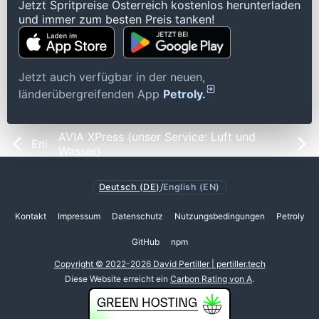
Jetzt Spritpreise Österreich kostenlos herunterladen
und immer zum besten Preis tanken!
Jetzt auch verfügbar in der neuen,
länderübergreifenden App
Petroly.
AVIA XPress (unser Service: Luft und
Eni
Wasser)
Deutsch (DE)
/
English (EN)
Kontakt
Impressum
Datenschutz
Nutzungsbedingungen
Petroly
GitHub
npm
Copyright © 2022-2026 David Pertiller | pertiller.tech
Diese Website erreicht ein
Carbon Rating von A
.