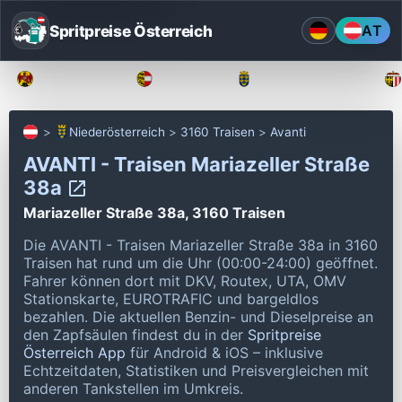
Spritpreise Österreich
AT
Burgenland
Kärnten
Niederösterreich
Niederösterreich
3160 Traisen
Avanti
AVANTI - Traisen Mariazeller Straße
38a
Mariazeller Straße 38a, 3160 Traisen
Die AVANTI - Traisen Mariazeller Straße 38a in 3160
Traisen hat rund um die Uhr (00:00-24:00) geöffnet.
Fahrer können dort mit DKV, Routex, UTA, OMV
Stationskarte, EUROTRAFIC und bargeldlos
bezahlen.
Die aktuellen Benzin- und Dieselpreise an
den Zapfsäulen findest du in der
Spritpreise
Österreich App
für Android & iOS – inklusive
Echtzeitdaten, Statistiken und Preisvergleichen mit
anderen Tankstellen im Umkreis.