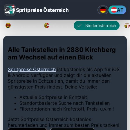
Spritpreise Österreich
AT
Burgenland
Kärnten
Niederösterreich
Alle Tankstellen in 2880 Kirchberg
am Wechsel auf einen Blick
Spritpreise Österreich
ist kostenlos als App für iOS
& Android verfügbar und zeigt dir die aktuellen
Spritpreise in Echtzeit an, damit du immer den
günstigsten Preis findest. Deine Vorteile:
Aktuelle Spritpreise in Echtzeit
Standortbasierte Suche nach Tankstellen
Filteroptionen nach Kraftstoff, Preis, u.v.m.!
Jetzt Spritpreise Österreich kostenlos
herunterladen und immer zum besten Preis tanken!