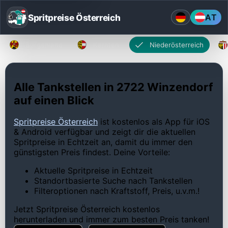
Spritpreise Österreich
AT
Burgenland
Kärnten
Niederösterreich
Alle Tankstellen in 2722 Winzendorf
auf einen Blick
Spritpreise Österreich
ist kostenlos als App für iOS
& Android verfügbar und zeigt dir die aktuellen
Spritpreise in Echtzeit an, damit du immer den
günstigsten Preis findest. Deine Vorteile:
Aktuelle Spritpreise in Echtzeit
Standortbasierte Suche nach Tankstellen
Filteroptionen nach Kraftstoff, Preis, u.v.m.!
Jetzt Spritpreise Österreich kostenlos
herunterladen und immer zum besten Preis tanken!