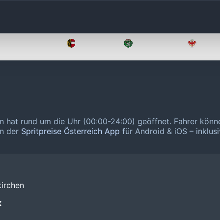
Oberösterreich
Salzburg
Steiermark
Tirol
en hat rund um die Uhr (00:00-24:00) geöffnet.
Fahrer könn
in der
Spritpreise Österreich App
für Android & iOS – inklusi
irchen
❌