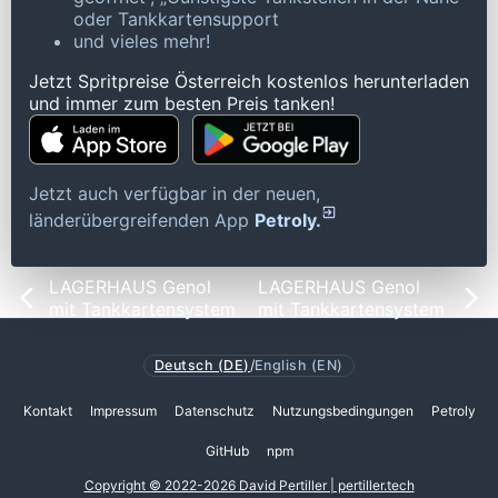
oder Tankkartensupport
und vieles mehr!
Jetzt Spritpreise Österreich kostenlos herunterladen
und immer zum besten Preis tanken!
Jetzt auch verfügbar in der neuen,
länderübergreifenden App
Petroly.
LAGERHAUS Genol
LAGERHAUS Genol
mit Tankkartensystem
mit Tankkartensystem
Deutsch (DE)
/
English (EN)
Kontakt
Impressum
Datenschutz
Nutzungsbedingungen
Petroly
GitHub
npm
Copyright © 2022-2026 David Pertiller | pertiller.tech