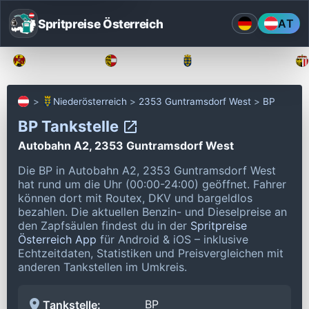
Spritpreise Österreich
AT
Burgenland
Kärnten
Niederösterreich
Niederösterreich
2353 Guntramsdorf West
BP
BP Tankstelle
Autobahn A2, 2353 Guntramsdorf West
Die BP in Autobahn A2, 2353 Guntramsdorf West
hat rund um die Uhr (00:00-24:00) geöffnet.
Fahrer
können dort mit Routex, DKV und bargeldlos
bezahlen.
Die aktuellen Benzin- und Dieselpreise an
den Zapfsäulen findest du in der
Spritpreise
Österreich App
für Android & iOS – inklusive
Echtzeitdaten, Statistiken und Preisvergleichen mit
anderen Tankstellen im Umkreis.
BP
Tankstelle: