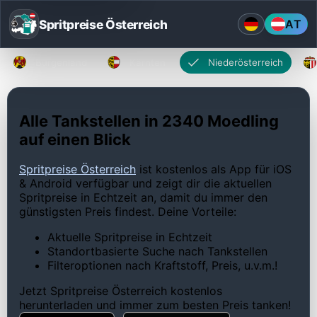
Spritpreise Österreich
AT
Burgenland
Kärnten
Niederösterreich
Alle Tankstellen in 2340 Moedling
auf einen Blick
Spritpreise Österreich
ist kostenlos als App für iOS
& Android verfügbar und zeigt dir die aktuellen
Spritpreise in Echtzeit an, damit du immer den
günstigsten Preis findest. Deine Vorteile:
Aktuelle Spritpreise in Echtzeit
Standortbasierte Suche nach Tankstellen
Filteroptionen nach Kraftstoff, Preis, u.v.m.!
Jetzt Spritpreise Österreich kostenlos
herunterladen und immer zum besten Preis tanken!