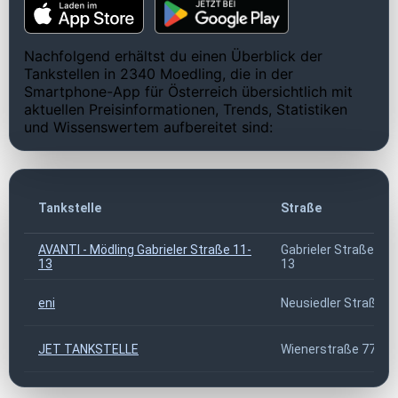
Nachfolgend erhältst du einen Überblick der
Tankstellen in 2340 Moedling, die in der
Smartphone-App für Österreich übersichtlich mit
aktuellen Preisinformationen, Trends, Statistiken
und Wissenswertem aufbereitet sind:
Tankstelle
Straße
AVANTI - Mödling Gabrieler Straße 11-
Gabrieler Straße 11-
13
13
eni
Neusiedler Straße 1
JET TANKSTELLE
Wienerstraße 77