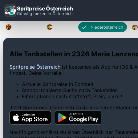
Spritpreise Österreich
Günstig tanken in Österreich
Burgenland
Kärnten
Niederösterreich
Alle Tankstellen in 2326 Maria Lanzend
Spritpreise Österreich
ist kostenlos als App für iOS & A
findest. Deine Vorteile:
Aktuelle Spritpreise in Echtzeit
Standortbasierte Suche nach Tankstellen
Filteroptionen nach Kraftstoff, Preis, u.v.m.!
Jetzt Spritpreise Österreich kostenlos herunterladen 
Nachfolgend erhältst du einen Überblick der Tankstelle