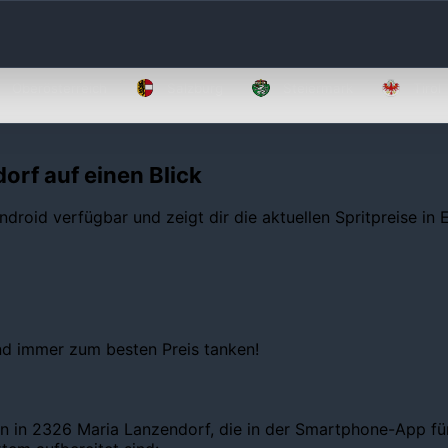
Oberösterreich
Salzburg
Steiermark
Tirol
orf auf einen Blick
ndroid verfügbar und zeigt dir die aktuellen Spritpreise in
und immer zum besten Preis tanken!
n in 2326 Maria Lanzendorf, die in der Smartphone-App für 