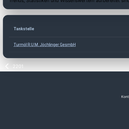
Trends, Statistiken und Wissenswertem aufbereitet sin
Tankstelle
Turmöl R.U.M. Jöchlinger GesmbH
2201
Kont