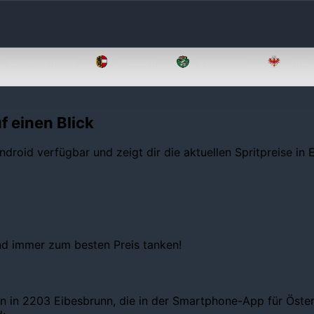
Oberösterreich
Salzburg
Steiermark
Tirol
f einen Blick
ndroid verfügbar und zeigt dir die aktuellen Spritpreise in
und immer zum besten Preis tanken!
n in 2203 Eibesbrunn, die in der Smartphone-App für Österr