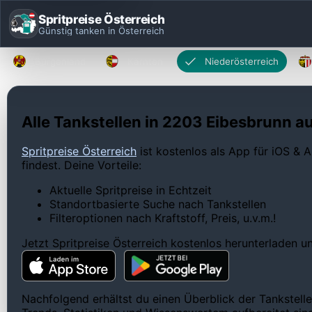
Spritpreise Österreich
Günstig tanken in Österreich
Burgenland
Kärnten
Niederösterreich
Alle Tankstellen in 2203 Eibesbrunn au
Spritpreise Österreich
ist kostenlos als App für iOS & A
findest. Deine Vorteile:
Aktuelle Spritpreise in Echtzeit
Standortbasierte Suche nach Tankstellen
Filteroptionen nach Kraftstoff, Preis, u.v.m.!
Jetzt Spritpreise Österreich kostenlos herunterladen 
Nachfolgend erhältst du einen Überblick der Tankstelle