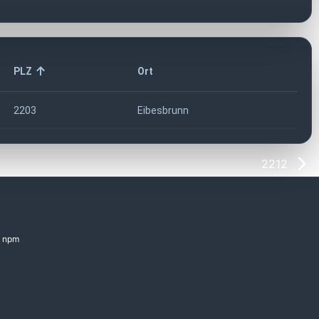
PLZ
Ort
2203
Eibesbrunn
2212
npm