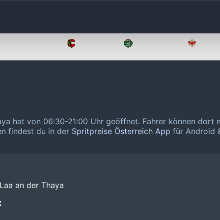
Oberösterreich
Salzburg
Steiermark
Tirol
haya hat von 06:30-21:00 Uhr geöffnet.
Fahrer können dort m
en findest du in der
Spritpreise Österreich App
für Android &
 Laa an der Thaya
❌