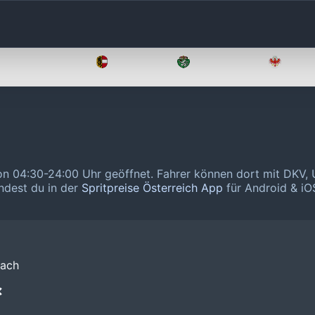
Oberösterreich
Salzburg
Steiermark
Tirol
von 04:30-24:00 Uhr geöffnet.
Fahrer können dort mit DKV,
indest du in der
Spritpreise Österreich App
für Android & iOS
bach
❌