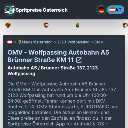
Spritpreise Österreich
AT
Burgenland
Kärnten
Niederösterreich
Niederösterreich
2123 Wolfpassing
OMV
OMV - Wolfpassing Autobahn A5
Brünner Straße KM 11
Autobahn A5 / Brünner Straße 137, 2123
Wolfpassing
Die OMV - Wolfpassing Autobahn A5 Brünner
Straße KM 11 in Autobahn A5 / Brünner Straße 137,
2123 Wolfpassing hat rund um die Uhr (00:00-
24:00) geöffnet.
Fahrer können dort mit DKV,
Routex, UTA, OMV Stationskarte, EUROTRAFIC und
bargeldlos bezahlen.
Die aktuellen Benzin- und
Dieselpreise an den Zapfsäulen findest du in der
Spritpreise Österreich App
für Android & iOS –