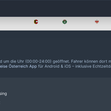
Oberösterreich
Salzburg
Steiermark
Tirol
nd um die Uhr (00:00-24:00) geöffnet.
Fahrer können dort 
reise Österreich App
für Android & iOS – inklusive Echtzeitd
sing
❌