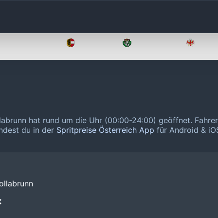
Oberösterreich
Salzburg
Steiermark
Tirol
llabrunn hat rund um die Uhr (00:00-24:00) geöffnet.
Fahrer
indest du in der
Spritpreise Österreich App
für Android & iOS
ollabrunn
❌