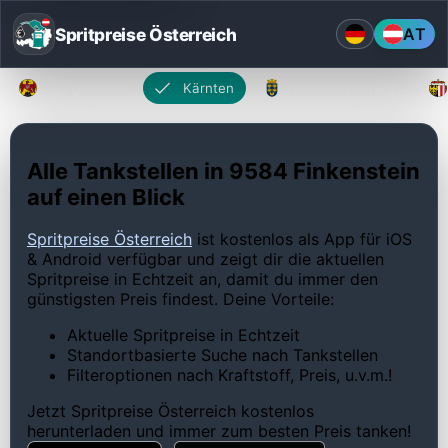
Spritpreise Österreich
AT
Burgenland
Kärnten
Niederösterreich
Alle Tankstellen in 9584 Finkenstein
auf einen Blick
Spritpreise Österreich
ist kostenlos als App für iOS
& Android verfügbar und zeigt dir die aktuellen
Spritpreise in Echtzeit an, damit du immer den
günstigsten Preis findest. Deine Vorteile:
Aktuelle Spritpreise in Echtzeit
Standortbasierte Suche nach Tankstellen
Filteroptionen nach Kraftstoff, Preis, u.v.m.!
Jetzt Spritpreise Österreich kostenlos
herunterladen und immer zum besten Preis tanken!