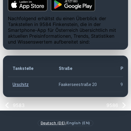
Nachfolgend erhältst du einen Überblick der
Tankstellen in 9584 Finkenstein, die in der
Smartphone-App für Österreich übersichtlich mit
aktuellen Preisinformationen, Trends, Statistiken
und Wissenswertem aufbereitet sind:
Tankstelle
Straße
PLZ
Urschitz
Faakerseestraße 20
9584
9583
9586
Deutsch (DE)
/
English (EN)