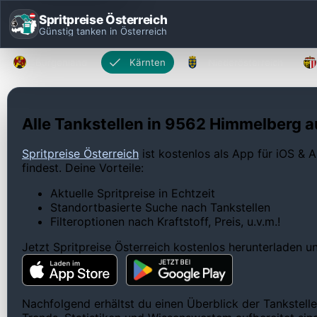
Spritpreise Österreich
Günstig tanken in Österreich
Burgenland
Kärnten
Niederösterreich
Alle Tankstellen in 9562 Himmelberg au
Spritpreise Österreich
ist kostenlos als App für iOS & A
findest. Deine Vorteile:
Aktuelle Spritpreise in Echtzeit
Standortbasierte Suche nach Tankstellen
Filteroptionen nach Kraftstoff, Preis, u.v.m.!
Jetzt Spritpreise Österreich kostenlos herunterladen 
Nachfolgend erhältst du einen Überblick der Tankstelle