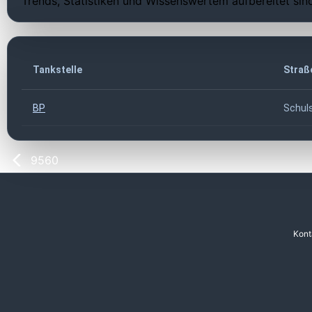
Trends, Statistiken und Wissenswertem aufbereitet sin
Tankstelle
Straß
BP
Schul
9560
Kont