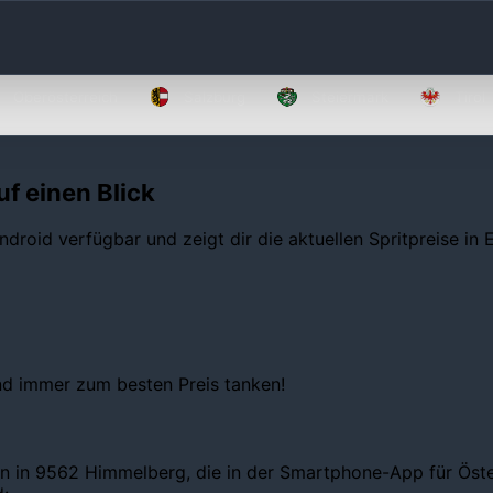
Oberösterreich
Salzburg
Steiermark
Tirol
f einen Blick
ndroid verfügbar und zeigt dir die aktuellen Spritpreise in
und immer zum besten Preis tanken!
n in 9562 Himmelberg, die in der Smartphone-App für Österr