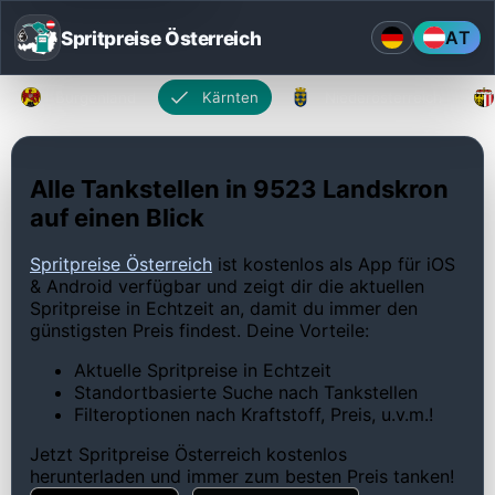
Spritpreise Österreich
AT
Burgenland
Kärnten
Niederösterreich
Alle Tankstellen in 9523 Landskron
auf einen Blick
Spritpreise Österreich
ist kostenlos als App für iOS
& Android verfügbar und zeigt dir die aktuellen
Spritpreise in Echtzeit an, damit du immer den
günstigsten Preis findest. Deine Vorteile:
Aktuelle Spritpreise in Echtzeit
Standortbasierte Suche nach Tankstellen
Filteroptionen nach Kraftstoff, Preis, u.v.m.!
Jetzt Spritpreise Österreich kostenlos
herunterladen und immer zum besten Preis tanken!