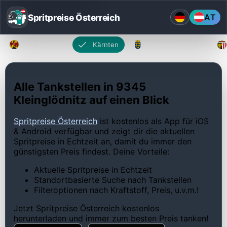
Spritpreise Österreich
AT
Burgenland
Kärnten
Niederösterreich
Alle Tankstellen in 9345
Kleinglödnitz auf einen Blick
Spritpreise Österreich
ist kostenlos als App für iOS
& Android verfügbar und zeigt dir die aktuellen
Spritpreise in Echtzeit an, damit du immer den
günstigsten Preis findest. Deine Vorteile:
Aktuelle Spritpreise in Echtzeit
Standortbasierte Suche nach Tankstellen
Filteroptionen nach Kraftstoff, Preis, u.v.m.!
Jetzt Spritpreise Österreich kostenlos
herunterladen und immer zum besten Preis tanken!