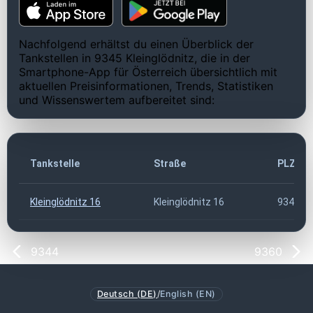
Nachfolgend erhältst du einen Überblick der
Tankstellen in 9345 Kleinglödnitz, die in der
Smartphone-App für Österreich übersichtlich mit
aktuellen Preisinformationen, Trends, Statistiken
und Wissenswertem aufbereitet sind:
Tankstelle
Straße
PLZ
Kleinglödnitz 16
Kleinglödnitz 16
9345
9344
9360
Deutsch (DE)
/
English (EN)