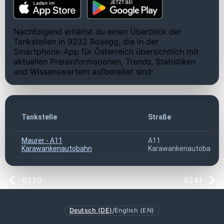
Nachfolgend erhältst du einen Überblick der
Tankstellen in 9232 Rosegg, die in der
Smartphone-App für Österreich übersichtlich mit
aktuellen Preisinformationen, Trends, Statistiken
und Wissenswertem aufbereitet sind:
Tankstelle
Straße
Maurer - A11
A11
Karawankenautobahn
Karawankenautobahn
9220
9241
Deutsch (DE)
/
English (EN)