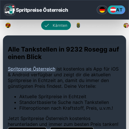
Spritpreise Österreich
AT
Burgenland
Kärnten
Niederösterreich
Alle Tankstellen in 9232 Rosegg auf
einen Blick
Spritpreise Österreich
ist kostenlos als App für iOS
& Android verfügbar und zeigt dir die aktuellen
Spritpreise in Echtzeit an, damit du immer den
günstigsten Preis findest. Deine Vorteile:
Aktuelle Spritpreise in Echtzeit
Standortbasierte Suche nach Tankstellen
Filteroptionen nach Kraftstoff, Preis, u.v.m.!
Jetzt Spritpreise Österreich kostenlos
herunterladen und immer zum besten Preis tanken!