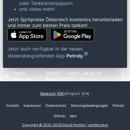
oder Tankkartensupport
und vieles mehr!
Jetzt Spritpreise Österreich kostenlos herunterladen
und immer zum besten Preis tanken!
Jetzt auch verfügbar in der neuen,
länderübergreifenden App
Petroly.
Pagitz
AVANTI - Sankt Jakob im
GesmbH
Rosental 141
Deutsch (DE)
/
English (EN)
Kontakt
Impressum
Datenschutz
Nutzungsbedingungen
Petroly
GitHub
npm
Copyright © 2022-2026 David Pertiller | pertiller.tech