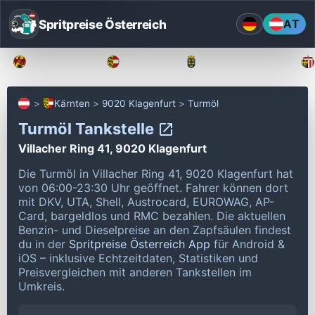
Spritpreise Österreich
AT
Burgenland
Kärnten
Niederösterreich
Kärnten
9020 Klagenfurt
Turmöl
Turmöl Tankstelle
Villacher Ring 41, 9020 Klagenfurt
Die Turmöl in Villacher Ring 41, 9020 Klagenfurt hat
von 06:00-23:30 Uhr geöffnet.
Fahrer können dort
mit DKV, UTA, Shell, Austrocard, EUROWAG, AP-
Card, bargeldlos und RMC bezahlen.
Die aktuellen
Benzin- und Dieselpreise an den Zapfsäulen findest
du in der
Spritpreise Österreich App
für Android &
iOS – inklusive Echtzeitdaten, Statistiken und
Preisvergleichen mit anderen Tankstellen im
Umkreis.