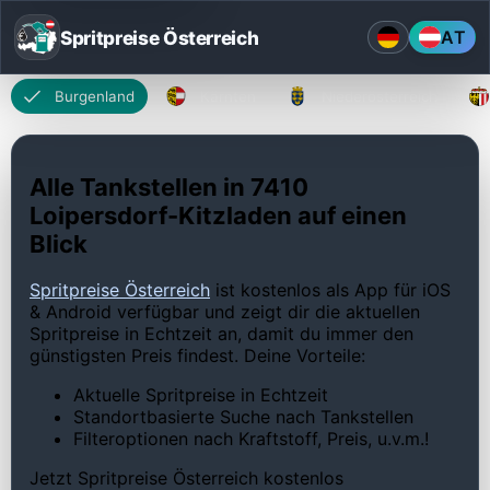
Spritpreise Österreich
AT
Burgenland
Kärnten
Niederösterreich
Alle Tankstellen in 7410
Loipersdorf-Kitzladen auf einen
Blick
Spritpreise Österreich
ist kostenlos als App für iOS
& Android verfügbar und zeigt dir die aktuellen
Spritpreise in Echtzeit an, damit du immer den
günstigsten Preis findest. Deine Vorteile:
Aktuelle Spritpreise in Echtzeit
Standortbasierte Suche nach Tankstellen
Filteroptionen nach Kraftstoff, Preis, u.v.m.!
Jetzt Spritpreise Österreich kostenlos