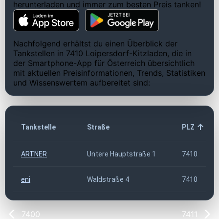
herunterladen und immer zum besten Preis tanken!
Nachfolgend erhältst du einen Überblick der
Tankstellen in 7410 Loipersdorf-Kitzladen, die in
der Smartphone-App für Österreich übersichtlich
mit aktuellen Preisinformationen, Trends, Statistiken
und Wissenswertem aufbereitet sind:
Tankstelle
Straße
PLZ
ARTNER
Untere Hauptstraße 1
7410
eni
Waldstraße 4
7410
7400
7411