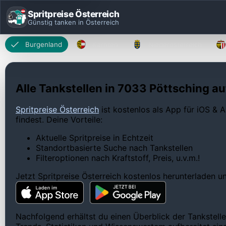
Spritpreise Österreich
Günstig tanken in Österreich
Burgenland
Kärnten
Niederösterreich
Alle Tankstellen in 7033 Pöttsching au
Spritpreise Österreich
ist kostenlos als App für iOS & A
findest. Deine Vorteile:
Aktuelle Spritpreise in Echtzeit
Standortbasierte Suche nach Tankstellen
Filteroptionen nach Kraftstoff, Preis, u.v.m.!
Jetzt Spritpreise Österreich kostenlos herunterladen 
Nachfolgend erhältst du einen Überblick der Tankstelle