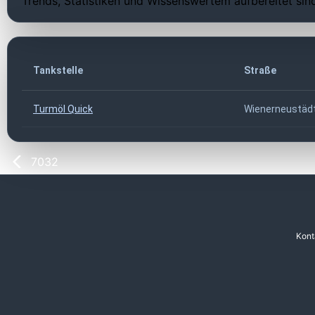
Trends, Statistiken und Wissenswertem aufbereitet sin
Tankstelle
Straße
Turmöl Quick
Wienerneustädt
7032
Kont