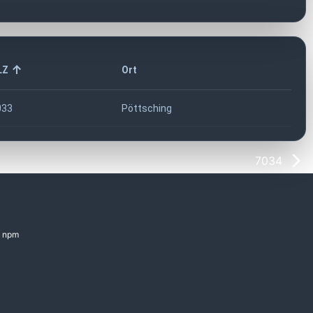
LZ
Ort
033
Pöttsching
7034
npm