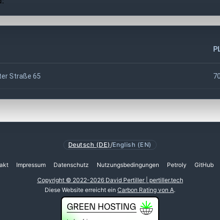
d:
P
er Straße 65
7
Deutsch (DE)
/
English (EN)
akt
Impressum
Datenschutz
Nutzungsbedingungen
Petroly
GitHub
Copyright © 2022-2026 David Pertiller | pertiller.tech
Diese Website erreicht ein
Carbon Rating von A
.