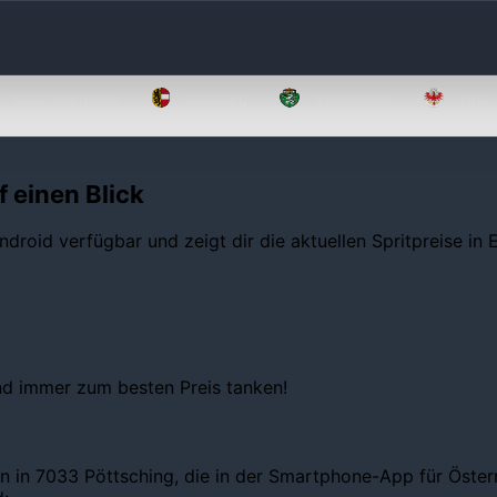
Oberösterreich
Salzburg
Steiermark
Tirol
f einen Blick
ndroid verfügbar und zeigt dir die aktuellen Spritpreise in
und immer zum besten Preis tanken!
n in 7033 Pöttsching, die in der Smartphone-App für Österre