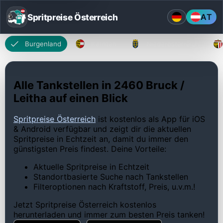
Spritpreise Österreich
AT
Burgenland
Kärnten
Niederösterreich
Alle Tankstellen in 2460 Bruck /
Leitha auf einen Blick
Spritpreise Österreich
ist kostenlos als App für iOS
& Android verfügbar und zeigt dir die aktuellen
Spritpreise in Echtzeit an, damit du immer den
günstigsten Preis findest. Deine Vorteile:
Aktuelle Spritpreise in Echtzeit
Standortbasierte Suche nach Tankstellen
Filteroptionen nach Kraftstoff, Preis, u.v.m.!
Jetzt Spritpreise Österreich kostenlos
herunterladen und immer zum besten Preis tanken!