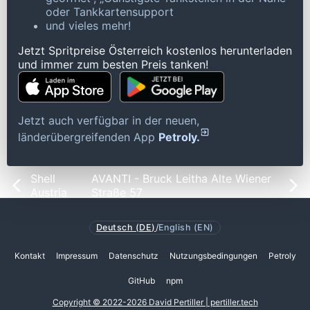
oder Tankkartensupport
und vieles mehr!
Jetzt Spritpreise Österreich kostenlos herunterladen
und immer zum besten Preis tanken!
Jetzt auch verfügbar in der neuen,
länderübergreifenden App
Petroly.
Shell
AVANTI - Bruck Leitha Alte Wiener
Austria
Straße 57
Deutsch (DE)
/
English (EN)
Kontakt
Impressum
Datenschutz
Nutzungsbedingungen
Petroly
GitHub
npm
Copyright © 2022-2026 David Pertiller | pertiller.tech